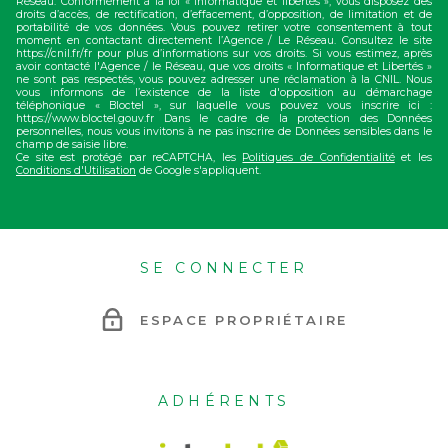
Réseau. Conformément à la loi « informatique et libertés », vous disposez des
droits d’accès, de rectification, d’effacement, d’opposition, de limitation et de
portabilité de vos données. Vous pouvez retirer votre consentement à tout
moment en contactant directement l’Agence / Le Réseau. Consultez le site
https://cnil.fr/fr pour plus d’informations sur vos droits. Si vous estimez, après
avoir contacté l'Agence / le Réseau, que vos droits « Informatique et Libertés »
ne sont pas respectés, vous pouvez adresser une réclamation à la CNIL. Nous
vous informons de l’existence de la liste d'opposition au démarchage
téléphonique « Bloctel », sur laquelle vous pouvez vous inscrire ici :
https://www.bloctel.gouv.fr Dans le cadre de la protection des Données
personnelles, nous vous invitons à ne pas inscrire de Données sensibles dans le
champ de saisie libre.
Ce site est protégé par reCAPTCHA, les
Politiques de Confidentialité
et les
Conditions d'Utilisation
de Google s'appliquent.
SE CONNECTER
ESPACE PROPRIÉTAIRE
ADHÉRENTS