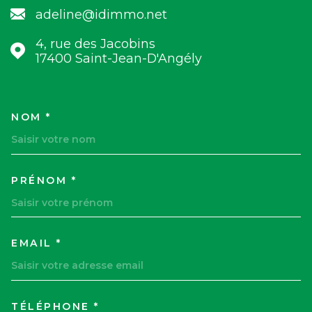
adeline@idimmo.net
4, rue des Jacobins
17400
Saint-Jean-D'Angély
NOM *
TRAD_MELTEM_VOSCOORDON
PRÉNOM *
EMAIL *
TÉLÉPHONE *