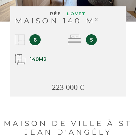
BUDGET
BIENS V
RÉF :
LOVET
MAISON 140 M²
RECHERCHER
6
5
140M2
223 000 €
MAISON DE VILLE À ST
JEAN D'ANGÉLY