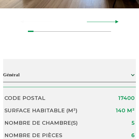
Général
Caractérisque
Valeurs
CODE POSTAL
17400
SURFACE HABITABLE (M²)
140 M²
NOMBRE DE CHAMBRE(S)
5
NOMBRE DE PIÈCES
6