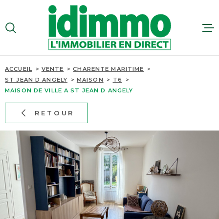
Aller
Aller
Aller
Aller
à
à
au
au
:
la
menu
contenu
VOTRE
recherche
principal
RECHERCHE
VENTES
ACCUEIL
VENTE
CHARENTE MARITIME
TYPE
ST JEAN D ANGELY
MAISON
T6
D'OFFRE
VENTE
MAISON DE VILLE A ST JEAN D ANGELY
LOCATI
RETOUR
TYPE
DE
ESTIMA
TYPE DE BIEN
BIEN
PAYS
RECRUT
PAYS
CONTAC
VILLE
VILLE
SITE GR
Budget