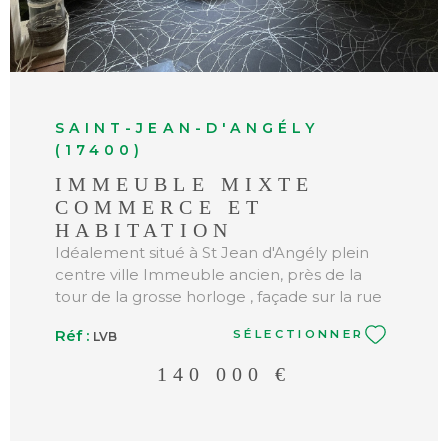
SAINT-JEAN-D'ANGÉLY
(17400)
IMMEUBLE MIXTE
COMMERCE ET
HABITATION
Idéalement situé à St Jean d'Angély plein
centre ville Immeuble ancien, près de la
tour de la grosse horloge , façade sur la rue
de l'hôtel de ville comprenant un
Réf :
SÉLECTIONNER
LVB
appartement en duplex de 94m2
entièrement meublé et équipé, avec son
140 000 €
entrée indépendante. Au RDC un vaste
local de 100m2 avec sanitaires et doubles
grandes vitrines pour excercer toutes