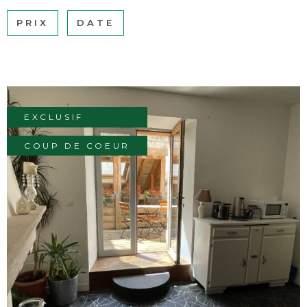
BUDGET
PRIX
DATE
BIENS V
Surface
SURFACE
Pièces
PIÈCES
EXCLUSIF
RÉFÉRENCE
COUP DE COEUR
CRITÈRES SUPPLÉMENTAIRES
Piscine
Parking
Terrasse
VOIR LE BIEN
RECHERCHER