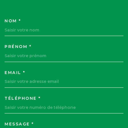
NOM *
TRAD_MELTEM_VOSCOORDON
PRÉNOM *
EMAIL *
TÉLÉPHONE *
MESSAGE *
TRAD_MELTEM_VOREDEMAND