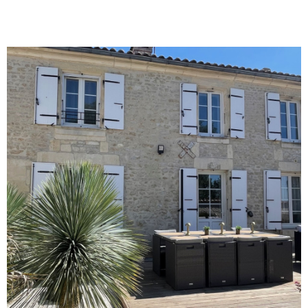
activités de son choix de façon
indépendante . Courette et petite terrasse
sans vis à vis . Grande cave en sous sol
Agence Idimmo/Prestige et Châteaux 4 Rue
des Jacobins 17400 St Jean d'Angély Tel: 05
46 33 19 13 Mob: 06 70 88 85 40 English
speaking contact: Carolyn Pratt (0033) 07 81
40 87 38 17400 St Jean d'Angély tél: 06 70
88 785 40 / 05 46 33 19 13 English speaking
contact : Carolyn PRATT 0033(0) 7 81 40 87
38 RSAC Saintes 487 651 747
VOIR LE BIEN