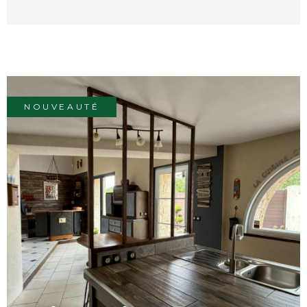
agréable ouvert sur la nature Dans un jolie
Hameau pas loin de St Jean D'Angely
Agence Idimmo/Prestige et Châteaux 4 Rue
des Jacobins 17400 St Jean d'Angély Carolyn
Pratt Tel: (0033) 0781408738 Laurence
Adeline-Ostrowski (0033) 0670888540
NOUVEAUTÉ
VOIR LE BIEN