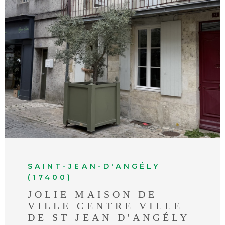
Laurence ADELINE-OSTROWSKI 05 46 33
19 13 / 06 70 88 85 40 Carolyn PRATT
0033(0) 7 81 40 87 38
VOIR LE BIEN
SAINT-JEAN-D'ANGÉLY
(17400)
JOLIE MAISON DE
VILLE CENTRE VILLE
DE ST JEAN D'ANGÉLY